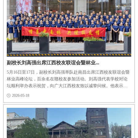
副校长刘高强出席江西校友联谊会暨林业...
5月16日至17日，副校长刘高强率队赴南昌出席江西校友联谊会暨
林业高峰论坛，百余名在赣校友参加活动。刘高强代表学校对论
坛顺利举办表示祝贺，向广大江西校友致以诚挚问候。他表示，
学校自1911年肇始于广东全省农林试验场及附设农林教员讲习
2026-05-18
所，百十五年来学脉赓续、初心不改，走出了一条特色鲜明的林
业高等教育发展之路。近年来，在党委书记吴义强院士带领下，
学校人才引育成效显著、学科建设进位争先、平台建设能级跃
升、科学研究成果丰硕、...