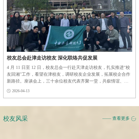
校友总会赴津走访校友 深化联络共促发展
4 月 11 日至 12 日，校友总会一行赴天津走访校友，扎实推进“校
友回湘”工作，看望在津校友，调研校友企业发展，拓展校企合作
新路径。座谈会上，三十余位校友代表齐聚一堂，共叙情谊、共
话发展。天津校友会会长杨波表示，将持续发挥桥梁纽带作用，
2026-04-13
服务校友、助力母校。校友们结合自身经历积极建言，为母校发
展献策。校友总会秘书长严爱军介绍学校发展近况与规划，感谢
校友们的关心与支持。活动现场还举行了校旗传递仪式，校友们
以这种方式表达了对母校的深情祝福。...
校友风采
—— 查看更多